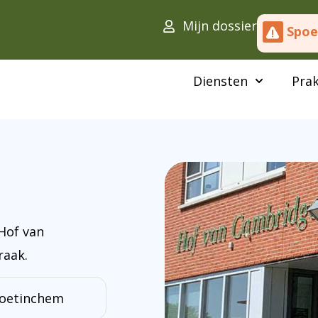
Mijn dossier
Spo
Diensten
Prak
Hof van
raak.
Doetinchem